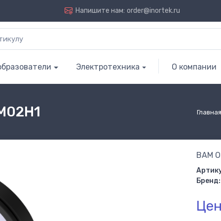
Напишите нам:
order@inortek.ru
образователи
Электротехника
О компании
AM02H1
Главна
BAM O
Артику
Бренд:
Цен