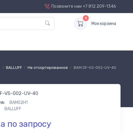
Позвоните нам
+7 812 209-1346
0
Моя корзина
я
BALLUFF
Не отсортированное
BAM OF-VS-002-UV-40
F-VS-002-UV-40
л:
BAM02H1
BALLUFF
а по запросу