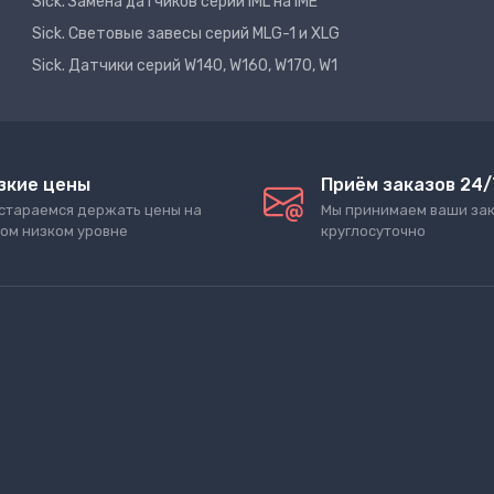
Sick. Замена датчиков серии IML на IME
Sick. Световые завесы серий MLG-1 и XLG
Sick. Датчики серий W140, W160, W170, W1
зкие цены
Приём заказов 24/
стараемся держать цены на
Мы принимаем ваши за
ом низком уровне
круглосуточно