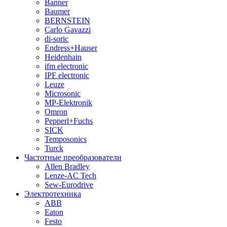
Banner
Baumer
BERNSTEIN
Carlo Gavazzi
di-soric
Endress+Hauser
Heidenhain
ifm electronic
IPF electronic
Leuze
Microsonic
MP-Elektronik
Omron
Pepperl+Fuchs
SICK
Temposonics
Turck
Частотные преобразователи
Allen Bradley
Lenze-AC Tech
Sew-Eurodrive
Электротехника
ABB
Eaton
Festo