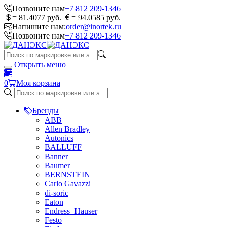
Позвоните нам
+7 812 209-1346
= 81.4077 руб.
= 94.0585 руб.
Напишите нам:
order@inortek.ru
Позвоните нам
+7 812 209-1346
Открыть меню
0
Моя корзина
Бренды
ABB
Allen Bradley
Autonics
BALLUFF
Banner
Baumer
BERNSTEIN
Carlo Gavazzi
di-soric
Eaton
Endress+Hauser
Festo