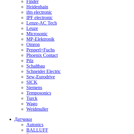
Finder
Heidenhain
ifm electronic
IPF electronic
Lenze-AC Tech
Leuze
Microsonic
MP-Elektronik
Omron
Pepperl+Fuchs
Phoenix Contact
Pilz
Schaltbau
Schneider Electric
Sew-Eurodrive
SICK
Siemens
Temposonics
Turck
Wago
Weidmuller
Датчики
Autonics
BALLUFF