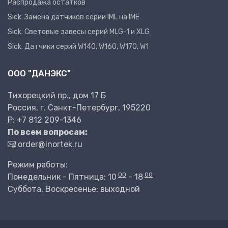
Распродажа остатков
Sick. Замена датчиков серии IML на IME
Sick. Световые завесы серий MLG-1 и XLG
Sick. Датчики серий W140, W160, W170, W1
ООО "ДАНЭКС"
Тихорецкий пр., дом 17 Б
Россия, г. Санкт-Петербург, 195220
P:
+7 812 209-1346
По всем вопросам:
order@inortek.ru
Режим работы:
00
00
Понедельник - Пятница: 10
- 18
Суббота, Воскресенье: выходной