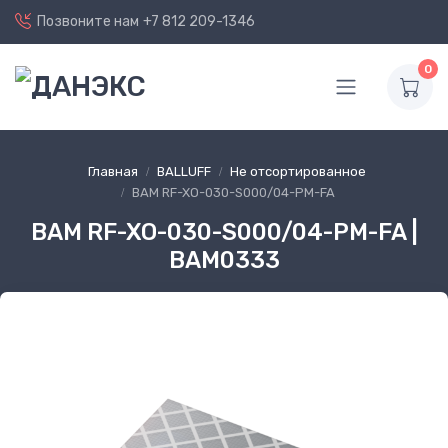
Позвоните нам
+7 812 209-1346
0
Главная
BALLUFF
Не отсортированное
BAM RF-XO-030-S000/04-PM-FA
BAM RF-XO-030-S000/04-PM-FA |
BAM0333