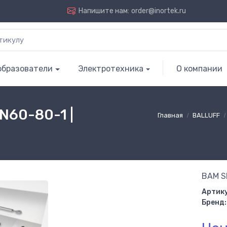
Напишите нам:
order@inortek.ru
образователи
Электротехника
О компании
N60-80-1 |
Главная
BALLUFF
BAM S
Артику
Бренд: