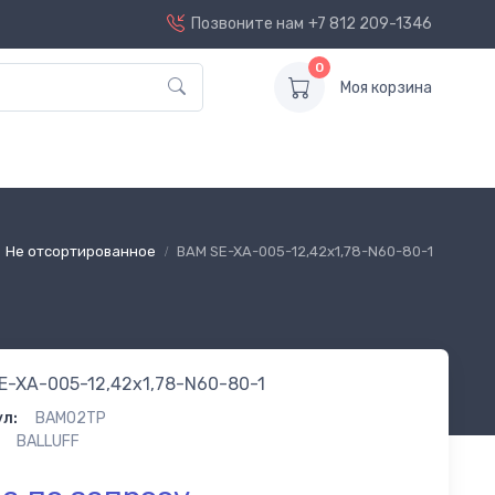
Позвоните нам
+7 812 209-1346
0
Моя корзина
Не отсортированное
BAM SE-XA-005-12,42x1,78-N60-80-1
E-XA-005-12,42x1,78-N60-80-1
л:
BAM02TP
BALLUFF