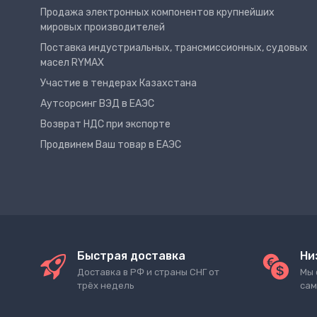
Продажа электронных компонентов крупнейших
мировых производителей
Поставка индустриальных, трансмиссионных, судовых
масел RYMAX
Участие в тендерах Казахстана
Аутсорсинг ВЭД в ЕАЭС
Возврат НДС при экспорте
Продвинем Ваш товар в ЕАЭС
Быстрая доставка
Ни
Доставка в РФ и страны СНГ от
Мы 
трёх недель
сам