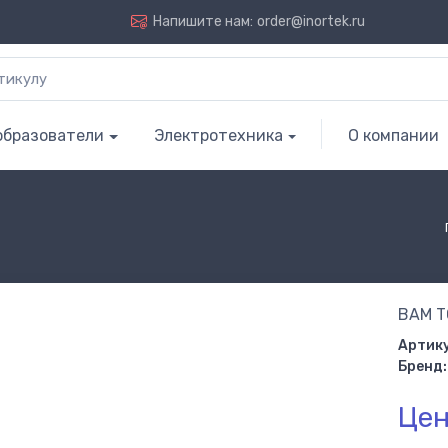
Напишите нам:
order@inortek.ru
образователи
Электротехника
О компании
BAM T
Артику
Бренд:
Цен