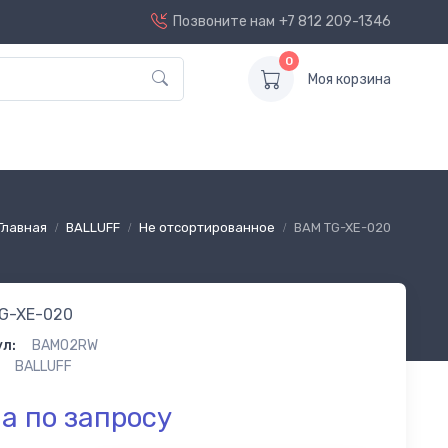
Позвоните нам
+7 812 209-1346
0
Моя корзина
Главная
BALLUFF
Не отсортированное
BAM TG-XE-020
G-XE-020
л:
BAM02RW
BALLUFF
а по запросу