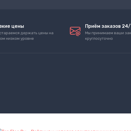
зкие цены
Приём заказов 24/
стараемся держать цены на
Мы принимаем ваши за
ом низком уровне
круглосуточно