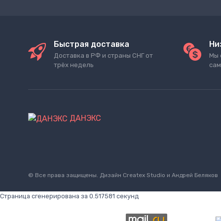
Быстрая доставка
Ни
Доставка в РФ и страны СНГ от
Мы 
трёх недель
сам
ДАНЭКС
© Все права защищены. Дизайн
Createx Studio
и Андрей Беляков
Страница сгенерирована за 0.517581 секунд