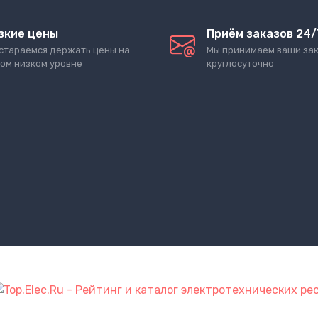
зкие цены
Приём заказов 24/
стараемся держать цены на
Мы принимаем ваши за
ом низком уровне
круглосуточно