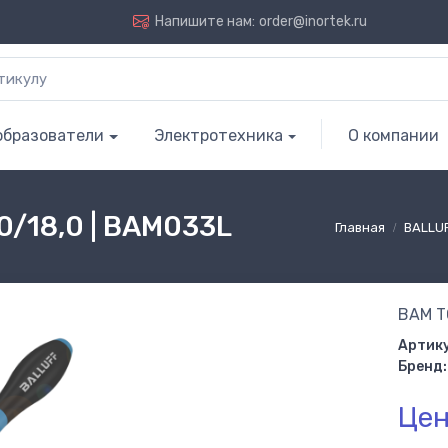
Напишите нам:
order@inortek.ru
образователи
Электротехника
О компании
/18,0 | BAM033L
Главная
BALLU
BAM T
Артику
Бренд:
Цен