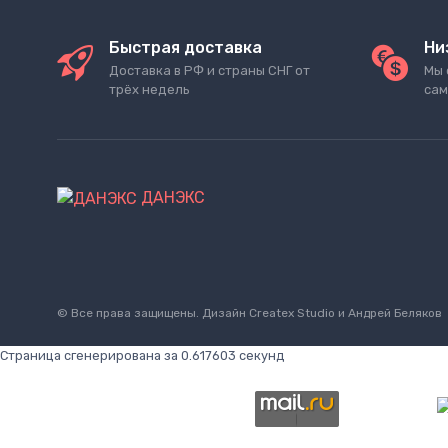
Быстрая доставка
Ни
Доставка в РФ и страны СНГ от
Мы 
трёх недель
сам
ДАНЭКС
© Все права защищены. Дизайн
Createx Studio
и Андрей Беляков
Страница сгенерирована за 0.617603 секунд