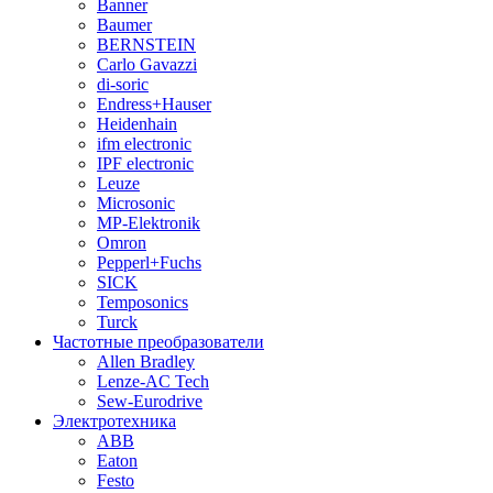
Banner
Baumer
BERNSTEIN
Carlo Gavazzi
di-soric
Endress+Hauser
Heidenhain
ifm electronic
IPF electronic
Leuze
Microsonic
MP-Elektronik
Omron
Pepperl+Fuchs
SICK
Temposonics
Turck
Частотные преобразователи
Allen Bradley
Lenze-AC Tech
Sew-Eurodrive
Электротехника
ABB
Eaton
Festo