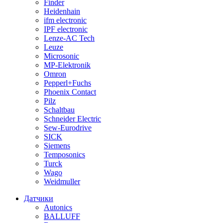
Finder
Heidenhain
ifm electronic
IPF electronic
Lenze-AC Tech
Leuze
Microsonic
MP-Elektronik
Omron
Pepperl+Fuchs
Phoenix Contact
Pilz
Schaltbau
Schneider Electric
Sew-Eurodrive
SICK
Siemens
Temposonics
Turck
Wago
Weidmuller
Датчики
Autonics
BALLUFF