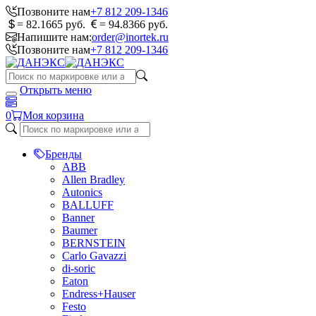
Позвоните нам
+7 812 209-1346
= 82.1665 руб.
= 94.8366 руб.
Напишите нам:
order@inortek.ru
Позвоните нам
+7 812 209-1346
Открыть меню
0
Моя корзина
Бренды
ABB
Allen Bradley
Autonics
BALLUFF
Banner
Baumer
BERNSTEIN
Carlo Gavazzi
di-soric
Eaton
Endress+Hauser
Festo