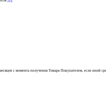
теля
тут
есяцев с момента получения Товара Покупателем, если иной сро