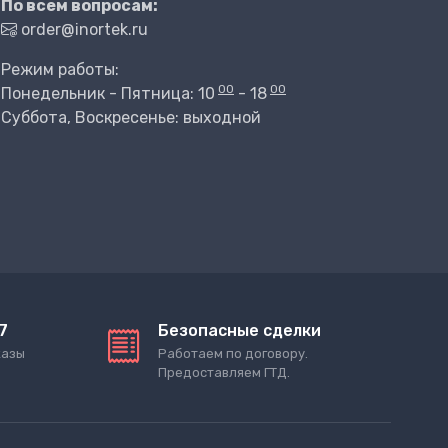
По всем вопросам:
order@inortek.ru
Режим работы:
00
00
Понедельник - Пятница: 10
- 18
Суббота, Воскресенье: выходной
7
Безопасные сделки
казы
Работаем по договору.
Предоставляем ГТД.