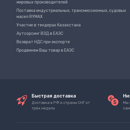
мировых производителей
Поставка индустриальных, трансмиссионных, судовых
масел RYMAX
Участие в тендерах Казахстана
Аутсорсинг ВЭД в ЕАЭС
Возврат НДС при экспорте
Продвинем Ваш товар в ЕАЭС
Быстрая доставка
Ни
Доставка в РФ и страны СНГ от
Мы 
трёх недель
сам