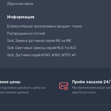
Обратная связь
Информация
Endress+Hauser эксклюзивно продает техно
Распродажа остатков
Sick. Замена датчиков серии IML на IME
Sick. Световые завесы серий MLG-1 и XLG
Sick. Датчики серий W140, W160, W170, W1
зкие цены
Приём заказов 24/
стараемся держать цены на
Мы принимаем ваши за
ом низком уровне
круглосуточно