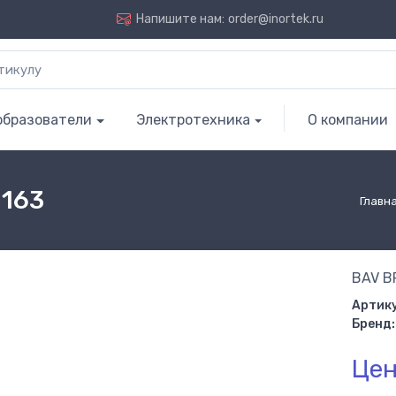
Напишите нам:
order@inortek.ru
образователи
Электротехника
О компании
0163
Главн
BAV B
Артику
Бренд:
Цен