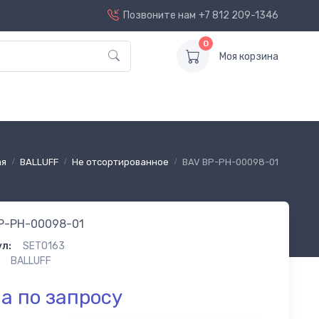
Позвоните нам
+7 812 209-1346
0
Моя корзина
ая
BALLUFF
Не отсортированное
BAV BP-PH-00098-01
P-PH-00098-01
л:
SET0163
BALLUFF
а по запросу