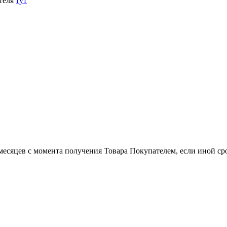
теля
тут
есяцев с момента получения Товара Покупателем, если иной сро