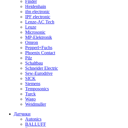
Finder
Heidenhain
ifm electronic
IPF electronic
Lenze-AC Tech
Leuze
Microsonic
MP-Elektronik
Omron
Pepperl+Fuchs
Phoenix Contact
Pilz
Schaltbau
Schneider Electric
Sew-Eurodrive
SICK
Siemens
Temposonics
Turck
Wago
Weidmuller
Датчики
Autonics
BALLUFF