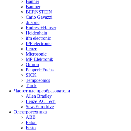
Banner
Baumer
BERNSTEIN
Carlo Gavazzi
di-soric
Endress+Hauser
Heidenhain
ifm electronic
IPF electronic
Leuze
Microsonic
MP-Elektronik
Omron
Pepperl+Fuchs
SICK
Temposonics
Turck
Частотные преобразователи
Allen Bradley
Lenze-AC Tech
Sew-Eurodrive
Электротехника
ABB
Eaton
Festo