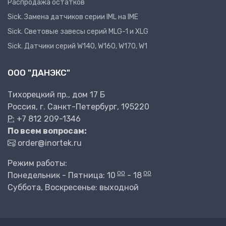
Распродажа остатков
Sick. Замена датчиков серии IML на IME
Sick. Световые завесы серий MLG-1 и XLG
Sick. Датчики серий W140, W160, W170, W1
ООО "ДАНЭКС"
Тихорецкий пр., дом 17 Б
Россия, г. Санкт-Петербург, 195220
P:
+7 812 209-1346
По всем вопросам:
order@inortek.ru
Режим работы:
00
00
Понедельник - Пятница: 10
- 18
Суббота, Воскресенье: выходной