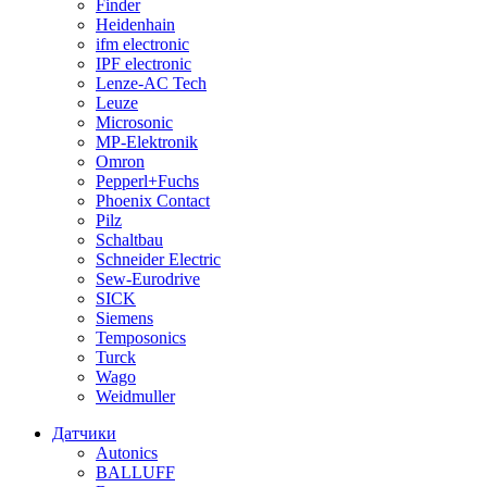
Finder
Heidenhain
ifm electronic
IPF electronic
Lenze-AC Tech
Leuze
Microsonic
MP-Elektronik
Omron
Pepperl+Fuchs
Phoenix Contact
Pilz
Schaltbau
Schneider Electric
Sew-Eurodrive
SICK
Siemens
Temposonics
Turck
Wago
Weidmuller
Датчики
Autonics
BALLUFF