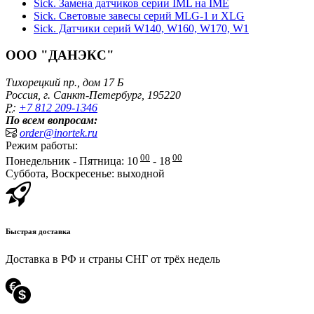
Sick. Замена датчиков серии IML на IME
Sick. Световые завесы серий MLG-1 и XLG
Sick. Датчики серий W140, W160, W170, W1
ООО "ДАНЭКС"
Тихорецкий пр., дом 17 Б
Россия, г. Санкт-Петербург, 195220
P:
+7 812 209-1346
По всем вопросам:
order@inortek.ru
Режим работы:
00
00
Понедельник - Пятница: 10
- 18
Суббота, Воскресенье: выходной
Быстрая доставка
Доставка в РФ и страны СНГ от трёх недель