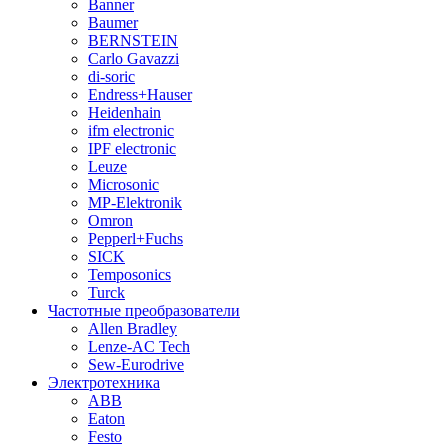
Banner
Baumer
BERNSTEIN
Carlo Gavazzi
di-soric
Endress+Hauser
Heidenhain
ifm electronic
IPF electronic
Leuze
Microsonic
MP-Elektronik
Omron
Pepperl+Fuchs
SICK
Temposonics
Turck
Частотные преобразователи
Allen Bradley
Lenze-AC Tech
Sew-Eurodrive
Электротехника
ABB
Eaton
Festo