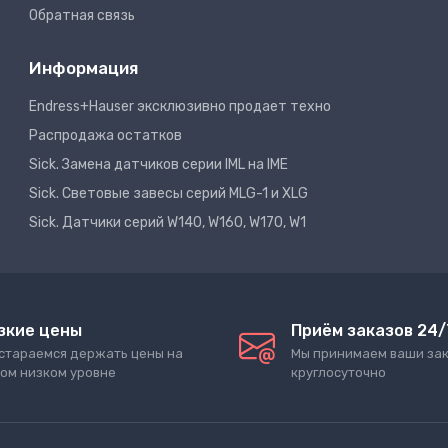
Обратная связь
Информация
Endress+Hauser эксклюзивно продает техно
Распродажа остатков
Sick. Замена датчиков серии IML на IME
Sick. Световые завесы серий MLG-1 и XLG
Sick. Датчики серий W140, W160, W170, W1
зкие цены
Приём заказов 24/
стараемся держать цены на
Мы принимаем ваши за
ом низком уровне
круглосуточно