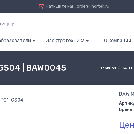
Напишите нам:
order@inortek.ru
образователи
Электротехника
О компании
S04 | BAW0045
Главная
BALLU
BAW M
Артику
Бренд:
Цен