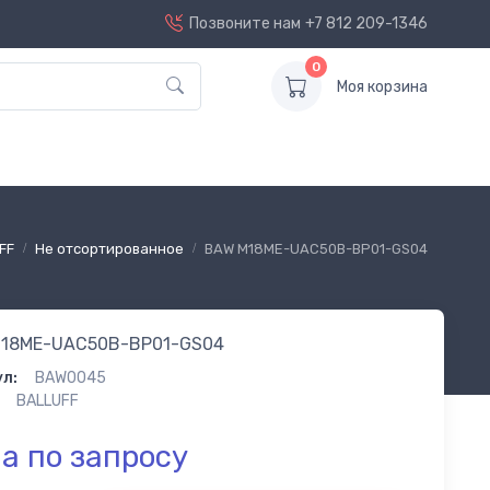
Позвоните нам
+7 812 209-1346
0
Моя корзина
FF
Не отсортированное
BAW M18ME-UAC50B-BP01-GS04
18ME-UAC50B-BP01-GS04
л:
BAW0045
BALLUFF
а по запросу