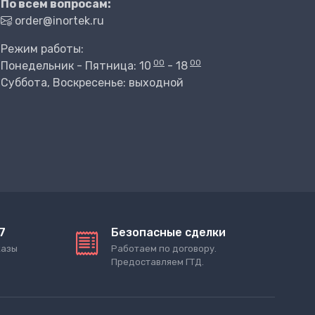
По всем вопросам:
order@inortek.ru
Режим работы:
00
00
Понедельник - Пятница: 10
- 18
Суббота, Воскресенье: выходной
7
Безопасные сделки
казы
Работаем по договору.
Предоставляем ГТД.