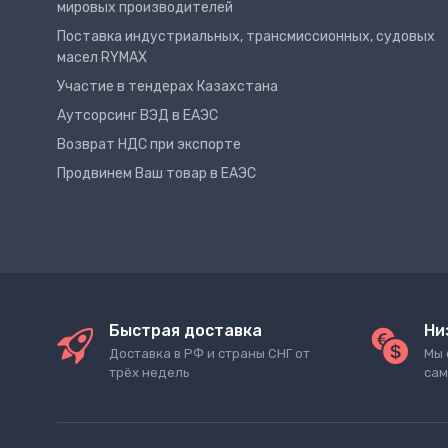
мировых производителей
Поставка индустриальных, трансмиссионных, судовых
масел RYMAX
Участие в тендерах Казахстана
Аутсорсинг ВЭД в ЕАЭС
Возврат НДС при экспорте
Продвинем Ваш товар в ЕАЭС
Быстрая доставка
Ни
Доставка в РФ и страны СНГ от
Мы 
трёх недель
сам