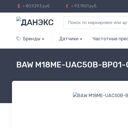
= 80.9293 руб.
= 93.1901 руб.
Бренды
Датчики
Частотные пре
BAW M18ME-UAC50B-BP01-G