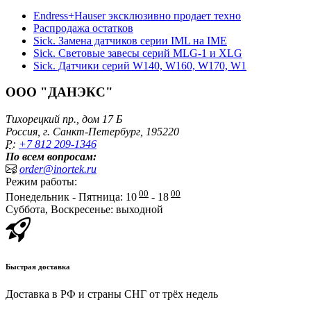
Endress+Hauser эксклюзивно продает техно
Распродажа остатков
Sick. Замена датчиков серии IML на IME
Sick. Световые завесы серий MLG-1 и XLG
Sick. Датчики серий W140, W160, W170, W1
ООО "ДАНЭКС"
Тихорецкий пр., дом 17 Б
Россия, г. Санкт-Петербург, 195220
P:
+7 812 209-1346
По всем вопросам:
order@inortek.ru
Режим работы:
00
00
Понедельник - Пятница: 10
- 18
Суббота, Воскресенье: выходной
Быстрая доставка
Доставка в РФ и страны СНГ от трёх недель