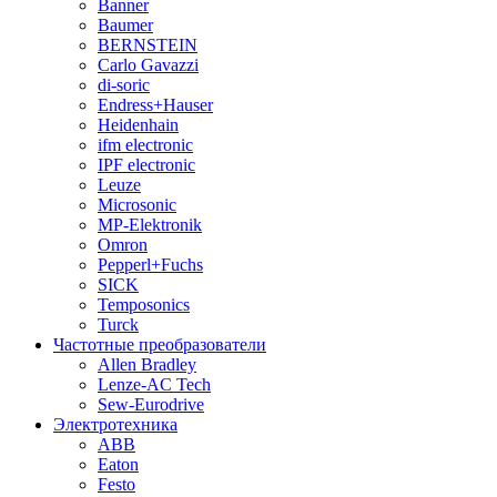
Banner
Baumer
BERNSTEIN
Carlo Gavazzi
di-soric
Endress+Hauser
Heidenhain
ifm electronic
IPF electronic
Leuze
Microsonic
MP-Elektronik
Omron
Pepperl+Fuchs
SICK
Temposonics
Turck
Частотные преобразователи
Allen Bradley
Lenze-AC Tech
Sew-Eurodrive
Электротехника
ABB
Eaton
Festo