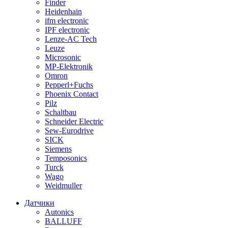
Finder
Heidenhain
ifm electronic
IPF electronic
Lenze-AC Tech
Leuze
Microsonic
MP-Elektronik
Omron
Pepperl+Fuchs
Phoenix Contact
Pilz
Schaltbau
Schneider Electric
Sew-Eurodrive
SICK
Siemens
Temposonics
Turck
Wago
Weidmuller
Датчики
Autonics
BALLUFF