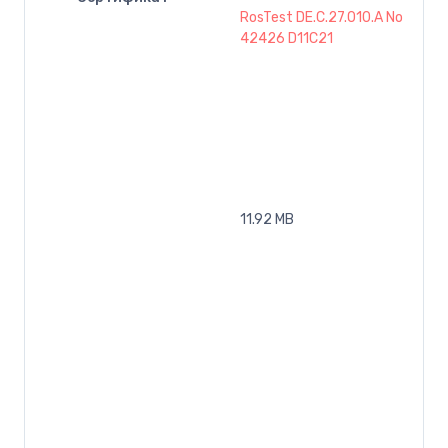
RosTest DE.C.27.010.A No
42426 D11C21
11.92 MB