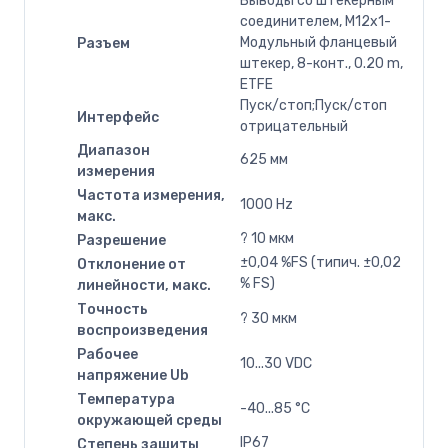
Выводы со штекерным
соединителем, M12x1-
Модульный фланцевый
Разъем
штекер, 8-конт., 0.20 m,
ETFE
Пуск/стоп;Пуск/стоп
Интерфейс
отрицательный
Диапазон
625 мм
измерения
Частота измерения,
1000 Hz
макс.
? 10 мкм
Разрешение
±0,04 %FS (типич. ±0,02
Отклонение от
% FS)
линейности, макс.
Точность
? 30 мкм
воспроизведения
Рабочее
10...30 VDC
напряжение Ub
Температура
-40...85 °C
окружающей среды
IP67
Степень защиты