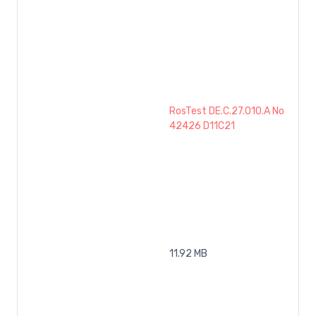
RosTest DE.C.27.010.A No
42426 D11C21
11.92 MB