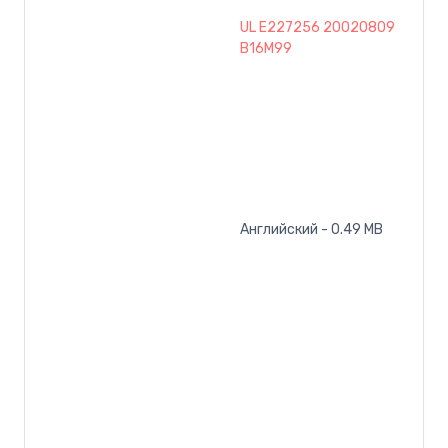
UL E227256 20020809
B16M99
Английский - 0.49 MB