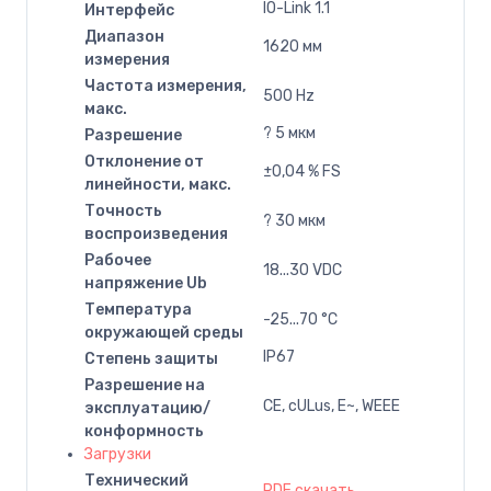
IO-Link 1.1
Интерфейс
Диапазон
1620 мм
измерения
Частота измерения,
500 Hz
макс.
? 5 мкм
Разрешение
Отклонение от
±0,04 % FS
линейности, макс.
Точность
? 30 мкм
воспроизведения
Рабочее
18...30 VDC
напряжение Ub
Температура
-25...70 °C
окружающей среды
IP67
Степень защиты
Разрешение на
CE, cULus, E~, WEEE
эксплуатацию/
конформность
Загрузки
Технический
PDF скачать