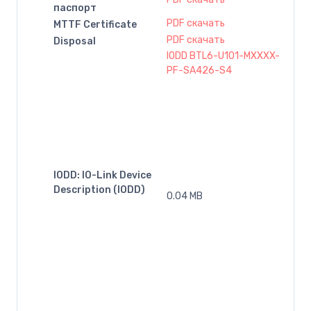
паспорт
PDF скачать
MTTF Certificate
PDF скачать
Disposal
IODD BTL6-U101-MXXXX-
PF-SA426-S4
IODD: IO-Link Device
Description (IODD)
0.04 MB