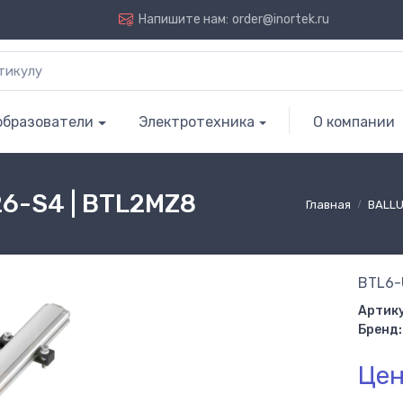
Напишите нам:
order@inortek.ru
образователи
Электротехника
О компании
6-S4 | BTL2MZ8
Главная
BALLU
BTL6-
Артику
Бренд:
Цен