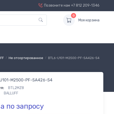
Позвоните нам
+7 812 209-1346
0
Моя корзина
FF
Не отсортированное
BTL6-U101-M2500-PF-SA426-S4
U101-M2500-PF-SA426-S4
л:
BTL2MZ8
BALLUFF
а по запросу