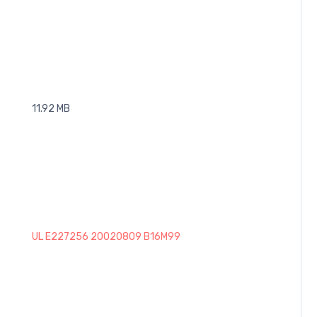
11.92 MB
UL E227256 20020809 B16M99