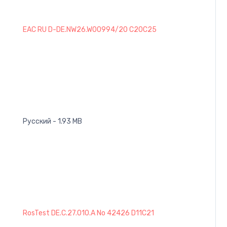
EAC RU D-DE.NW26.W00994/20 C20C25
Русский - 1.93 MB
RosTest DE.C.27.010.A No 42426 D11C21