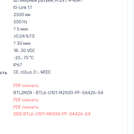
Штекерный разъем, M12x1, 4-конт.
IO-Link 1.1
2500 мм
500 Hz
? 5 мкм
±0,04 % FS
? 30 мкм
18...30 VDC
-25...70 °C
IP67
CE, cULus, E~, WEEE
сть
PDF скачать
BTL2MZ8 - BTL6-U101-M2500-PF-SA426-S4
PDF скачать
PDF скачать
IODD BTL6-U101-MXXXX-PF-SA426-S4