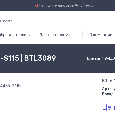
Напишите нам:
order@inortek.ru
образователи
Электротехника
О компании
S115 | BTL3089
Главная
BALLU
BTL6-
Артику
Бренд:
Цен