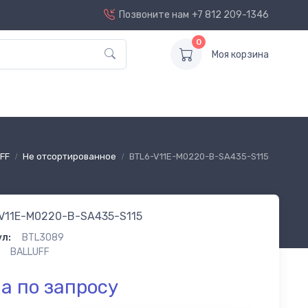
Позвоните нам
+7 812 209-1346
0
Моя корзина
FF
Не отсортированное
BTL6-V11E-M0220-B-SA435-S115
V11E-M0220-B-SA435-S115
л:
BTL3089
BALLUFF
а по запросу