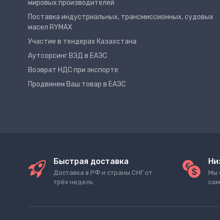
мировых производителей
Поставка индустриальных, трансмиссионных, судовых
масел RYMAX
Участие в тендерах Казахстана
Аутсорсинг ВЭД в ЕАЭС
Возврат НДС при экспорте
Продвинем Ваш товар в ЕАЭС
Быстрая доставка
Ни
Доставка в РФ и страны СНГ от
Мы 
трёх недель
сам