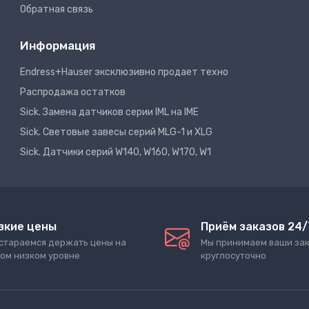
Обратная связь
Информация
Endress+Hauser эксклюзивно продает техно
Распродажа остатков
Sick. Замена датчиков серии IML на IME
Sick. Световые завесы серий MLG-1 и XLG
Sick. Датчики серий W140, W160, W170, W1
зкие цены
Приём заказов 24/
стараемся держать цены на
Мы принимаем ваши за
ом низком уровне
круглосуточно