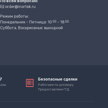
По всем вопросам:
order@inortek.ru
Режим работы:
00
00
Понедельник - Пятница: 10
- 18
Суббота, Воскресенье: выходной
7
Безопасные сделки
казы
Работаем по договору.
Предоставляем ГТД.