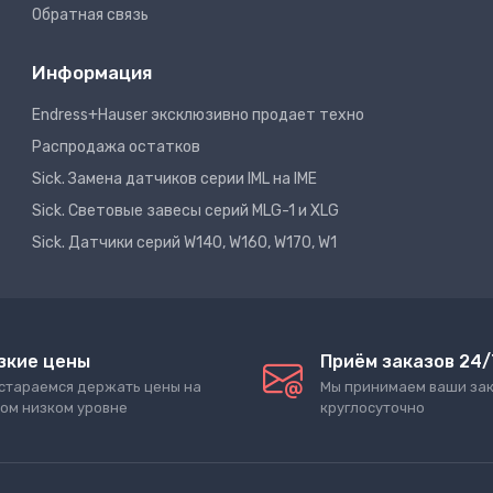
Обратная связь
Информация
Endress+Hauser эксклюзивно продает техно
Распродажа остатков
Sick. Замена датчиков серии IML на IME
Sick. Световые завесы серий MLG-1 и XLG
Sick. Датчики серий W140, W160, W170, W1
зкие цены
Приём заказов 24/
стараемся держать цены на
Мы принимаем ваши за
ом низком уровне
круглосуточно