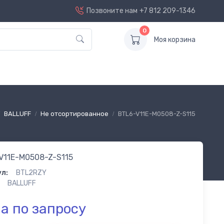
Позвоните нам
+7 812 209-1346
0
Моя корзина
BALLUFF
Не отсортированное
BTL6-V11E-M0508-Z-S115
V11E-M0508-Z-S115
л:
BTL2RZY
BALLUFF
а по запросу