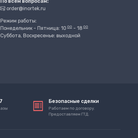
По всем вопросам:
order@inortek.ru
Режим работы:
00
00
Понедельник - Пятница: 10
- 18
Суббота, Воскресенье: выходной
7
Безопасные сделки
казы
Работаем по договору.
Предоставляем ГТД.