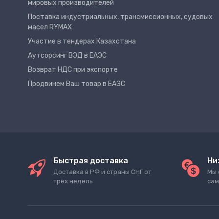
мировых производителей
Поставка индустриальных, трансмиссионных, судовых
масел RYMAX
Участие в тендерах Казахстана
Аутсорсинг ВЭД в ЕАЭС
Возврат НДС при экспорте
Продвинем Ваш товар в ЕАЭС
Быстрая доставка
Ни
Доставка в РФ и страны СНГ от
Мы 
трёх недель
сам