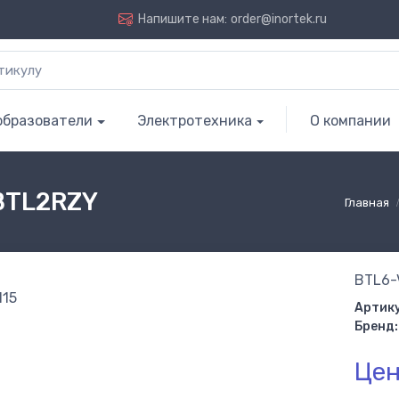
Напишите нам:
order@inortek.ru
образователи
Электротехника
О компании
 BTL2RZY
Главная
BTL6-
Артику
Бренд:
Цен