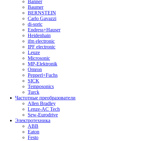
Banner
Baumer
BERNSTEIN
Carlo Gavazzi
di-soric
Endress+Hauser
Heidenhain
ifm electronic
IPF electronic
Leuze
Microsonic
MP-Elektronik
Omron
Pepperl+Fuchs
SICK
Temposonics
Turck
Частотные преобразователи
Allen Bradley
Lenze-AC Tech
Sew-Eurodrive
Электротехника
ABB
Eaton
Festo