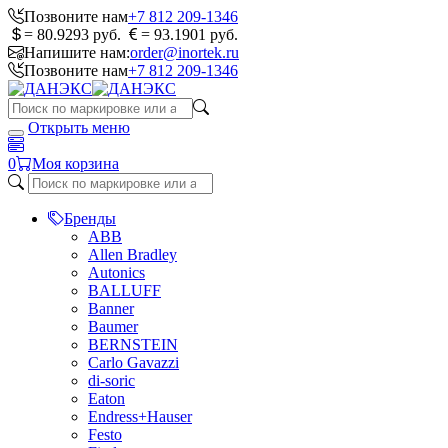
Позвоните нам
+7 812 209-1346
= 80.9293 руб.
= 93.1901 руб.
Напишите нам:
order@inortek.ru
Позвоните нам
+7 812 209-1346
Открыть меню
0
Моя корзина
Бренды
ABB
Allen Bradley
Autonics
BALLUFF
Banner
Baumer
BERNSTEIN
Carlo Gavazzi
di-soric
Eaton
Endress+Hauser
Festo