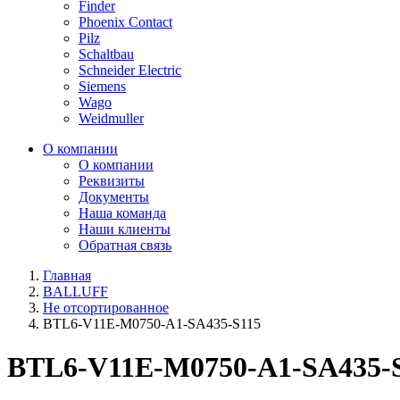
Finder
Phoenix Contact
Pilz
Schaltbau
Schneider Electric
Siemens
Wago
Weidmuller
О компании
О компании
Реквизиты
Документы
Наша команда
Наши клиенты
Обратная связь
Главная
BALLUFF
Не отсортированное
BTL6-V11E-M0750-A1-SA435-S115
BTL6-V11E-M0750-A1-SA435-S