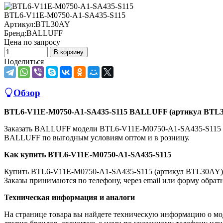
BTL6-V11E-M0750-A1-SA435-S115
Артикул:
BTL30AY
Бренд:
BALLUFF
Цена по запросу
В корзину
Поделиться
Обзор
BTL6-V11E-M0750-A1-SA435-S115 BALLUFF (артикул BTL
Заказать BALLUFF модели BTL6-V11E-M0750-A1-SA435-S115 (
BALLUFF по выгодным условиям оптом и в розницу.
Как купить BTL6-V11E-M0750-A1-SA435-S115
Купить BTL6-V11E-M0750-A1-SA435-S115 (артикул BTL30AY) м
Заказы принимаются по телефону, через email или форму обратн
Техническая информация и аналоги
На странице товара вы найдете техническую информацию о мо