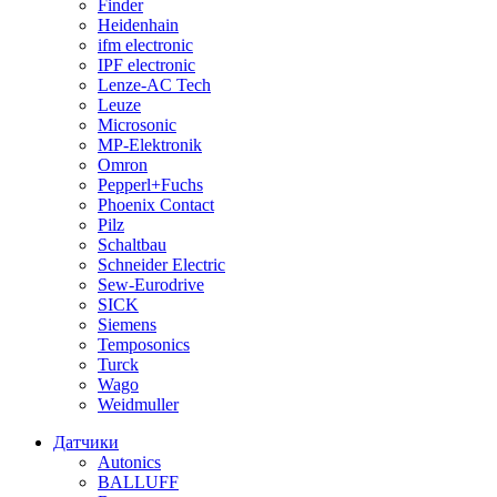
Finder
Heidenhain
ifm electronic
IPF electronic
Lenze-AC Tech
Leuze
Microsonic
MP-Elektronik
Omron
Pepperl+Fuchs
Phoenix Contact
Pilz
Schaltbau
Schneider Electric
Sew-Eurodrive
SICK
Siemens
Temposonics
Turck
Wago
Weidmuller
Датчики
Autonics
BALLUFF