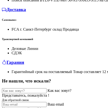
Поиск описания BTL6-V11E-M0750-A1-SA435-S115 на са
Доставка
Самовывоз
FCA г. Санкт-Петербург склад Продавца
Транспортной компанией
Деловые Линии
СДЭК
Гарания
Гарантийный срок на поставляемый Товар составляет 12 м
Не нашли, что искали?
Как вас зовут?
Представьтесь, пожалуйста !
Для обратной связи.
Ваш email