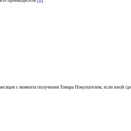
йте проиводителя
тут
есяцев с момента получения Товара Покупателем, если иной сро