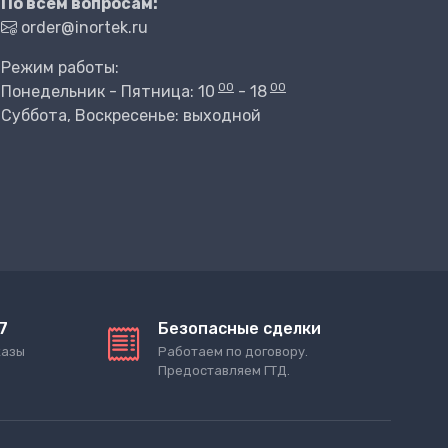
По всем вопросам:
order@inortek.ru
Режим работы:
00
00
Понедельник - Пятница: 10
- 18
Суббота, Воскресенье: выходной
7
Безопасные сделки
казы
Работаем по договору.
Предоставляем ГТД.