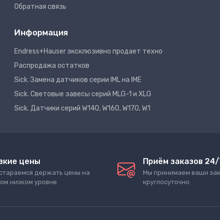
Обратная связь
Информация
Endress+Hauser эксклюзивно продает техно
Распродажа остатков
Sick. Замена датчиков серии IML на IME
Sick. Световые завесы серий MLG-1 и XLG
Sick. Датчики серий W140, W160, W170, W1
зкие цены
Приём заказов 24/
стараемся держать цены на
Мы принимаем ваши за
ом низком уровне
круглосуточно