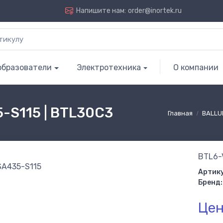
Напишите нам:
order@inortek.ru
образователи
Электротехника
О компании
-S115 | BTL30C3
Главная
BALLU
BTL6-
Артику
Бренд:
Цен