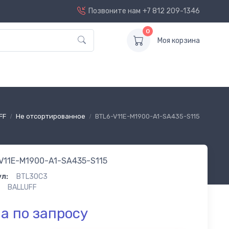
Позвоните нам
+7 812 209-1346
0
Моя корзина
FF
Не отсортированное
BTL6-V11E-M1900-A1-SA435-S115
V11E-M1900-A1-SA435-S115
л:
BTL30C3
BALLUFF
а по запросу