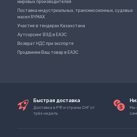
мировых производителей
Поставка индустриальных, трансмиссионных, судовых
масел RYMAX
Участие в тендерах Казахстана
Аутсорсинг ВЭД в ЕАЭС
Возврат НДС при экспорте
Продвинем Ваш товар в ЕАЭС
Быстрая доставка
Ни
Доставка в РФ и страны СНГ от
Мы 
трёх недель
сам