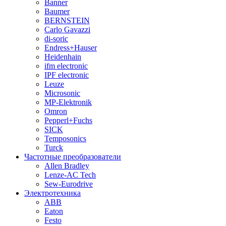
Banner
Baumer
BERNSTEIN
Carlo Gavazzi
di-soric
Endress+Hauser
Heidenhain
ifm electronic
IPF electronic
Leuze
Microsonic
MP-Elektronik
Omron
Pepperl+Fuchs
SICK
Temposonics
Turck
Частотные преобразователи
Allen Bradley
Lenze-AC Tech
Sew-Eurodrive
Электротехника
ABB
Eaton
Festo