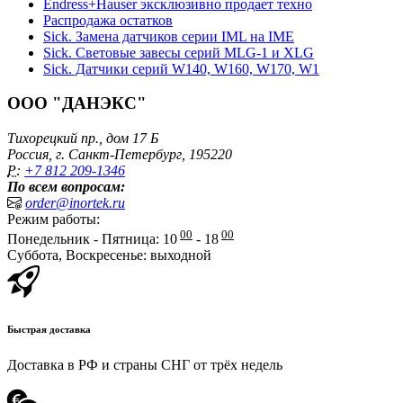
Endress+Hauser эксклюзивно продает техно
Распродажа остатков
Sick. Замена датчиков серии IML на IME
Sick. Световые завесы серий MLG-1 и XLG
Sick. Датчики серий W140, W160, W170, W1
ООО "ДАНЭКС"
Тихорецкий пр., дом 17 Б
Россия, г. Санкт-Петербург, 195220
P:
+7 812 209-1346
По всем вопросам:
order@inortek.ru
Режим работы:
00
00
Понедельник - Пятница: 10
- 18
Суббота, Воскресенье: выходной
Быстрая доставка
Доставка в РФ и страны СНГ от трёх недель