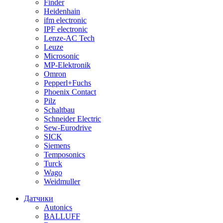
Finder
Heidenhain
ifm electronic
IPF electronic
Lenze-AC Tech
Leuze
Microsonic
MP-Elektronik
Omron
Pepperl+Fuchs
Phoenix Contact
Pilz
Schaltbau
Schneider Electric
Sew-Eurodrive
SICK
Siemens
Temposonics
Turck
Wago
Weidmuller
Датчики
Autonics
BALLUFF