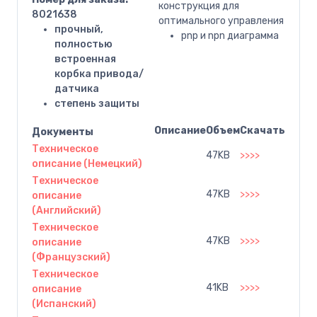
конструкция для
8021638
оптимального управления
прочный,
pnp и npn диаграмма
полностью
встроенная
корбка привода/
датчика
степень защиты
Описание
Oбъем
Скачать
Документы
Техническое
47KB
>>>>
описание (Немецкий)
Техническое
47KB
>>>>
описание
(Английский)
Техническое
47KB
>>>>
описание
(Французский)
Техническое
41KB
>>>>
описание
(Испанский)