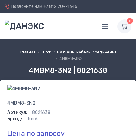
Позвоните нам
+7 812 209-1346
0
Главная
Turck
Разъемы, кабели, соединения.
4MBM8-3N2
4MBM8-3N2 | 8021638
4MBM8-3N2
Артикул:
8021638
Бренд:
Turck
Цена по запросу