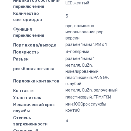
Индикатор состояния
LED желтый
переключения
Количество
5
светодиодов
npn, возможно
Функция
использование pnp
переключения
версии
разъем "мама", M8 x 1
Порт входа/выхода
3-полярный
Полярность
разъем "мама"
Разъем
металл, CuZn,
резьбовая вставка
никелированный
пластиковый, PA 6 GF,
Подложка контактов
голубой
металл, CuZn, золоченный
Контакты
пластиковый, FPM/FKM
Уплотнитель
мин.100Срок службы
Механический срок
контаC
службы
Степень
3
загрязненности