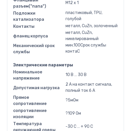
Фланцевый
M12 x 1
разъем("папа")
пластиковый, TPU,
Подложки
голубой
катализатора
металл, CuZn, золоченный
Контакты
металл, CuZn,
фланец корпуса
никелированный
мин.100Срок службы
Механический срок
контаC
службы
Электрические параметры
Номинальное
10 В … 30 В
напряжение
2 А на контакт сигнала,
Допустимая нагрузка
полный ток 6 А
Прямое
?5мОм
сопротивление
сопротивление
?109 Ом
изоляции
Температура
-30 C … + 90 C
окружающей среды