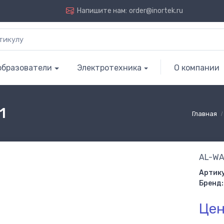
Напишите нам:
order@inortek.ru
образователи
Электротехника
О компании
1
Главная
AL-WA
Артику
Бренд:
Цен