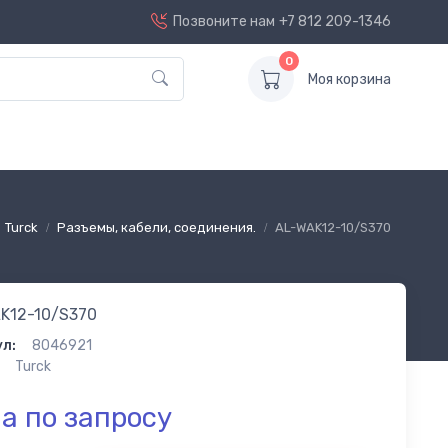
Позвоните нам
+7 812 209-1346
0
Моя корзина
Turck
Разъемы, кабели, соединения.
AL-WAK12-10/S370
K12-10/S370
л:
8046921
Turck
а по запросу