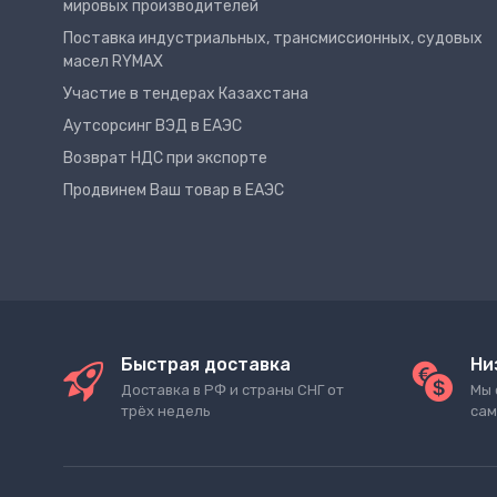
мировых производителей
Поставка индустриальных, трансмиссионных, судовых
масел RYMAX
Участие в тендерах Казахстана
Аутсорсинг ВЭД в ЕАЭС
Возврат НДС при экспорте
Продвинем Ваш товар в ЕАЭС
Быстрая доставка
Ни
Доставка в РФ и страны СНГ от
Мы 
трёх недель
сам