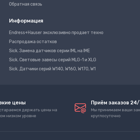
Обратная связь
Информация
Endress+Hauser эксклюзивно продает техно
Распродажа остатков
Sick. Замена датчиков серии IML на IME
Sick. Световые завесы серий MLG-1 и XLG
Sick. Датчики серий W140, W160, W170, W1
зкие цены
Приём заказов 24/
стараемся держать цены на
Мы принимаем ваши за
ом низком уровне
круглосуточно