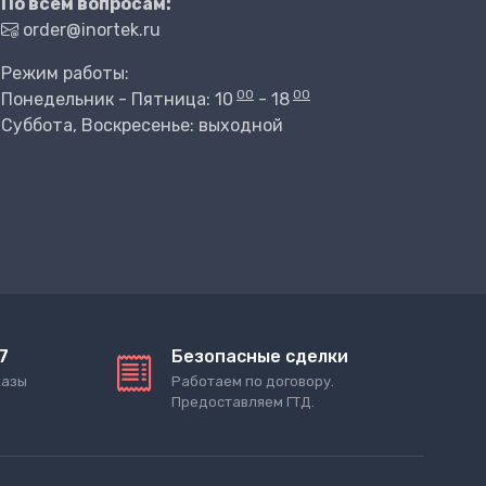
По всем вопросам:
order@inortek.ru
Режим работы:
00
00
Понедельник - Пятница: 10
- 18
Суббота, Воскресенье: выходной
7
Безопасные сделки
казы
Работаем по договору.
Предоставляем ГТД.