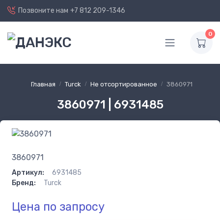
Позвоните нам
+7 812 209-1346
0
Главная
Turck
Не отсортированное
3860971
3860971 | 6931485
3860971
Артикул:
6931485
Бренд:
Turck
Цена по запросу