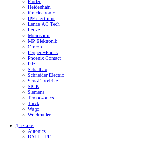
Finder
Heidenhain
ifm electronic
IPF electronic
Lenze-AC Tech
Leuze
Microsonic
MP-Elektronik
Omron
Pepperl+Fuchs
Phoenix Contact
Pilz
Schaltbau
Schneider Electric
Sew-Eurodrive
SICK
Siemens
Temposonics
Turck
Wago
Weidmuller
Датчики
Autonics
BALLUFF