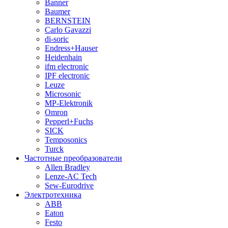
Banner
Baumer
BERNSTEIN
Carlo Gavazzi
di-soric
Endress+Hauser
Heidenhain
ifm electronic
IPF electronic
Leuze
Microsonic
MP-Elektronik
Omron
Pepperl+Fuchs
SICK
Temposonics
Turck
Частотные преобразователи
Allen Bradley
Lenze-AC Tech
Sew-Eurodrive
Электротехника
ABB
Eaton
Festo