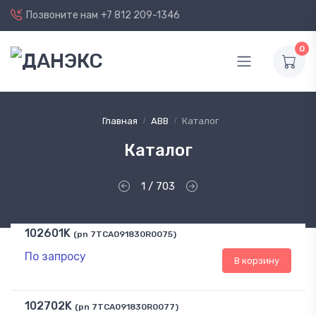
Позвоните нам
+7 812 209-1346
0
Главная
ABB
Каталог
Каталог
1 / 703
102601K
(pn 7TCA091830R0075)
По запросу
В корзину
102702K
(pn 7TCA091830R0077)