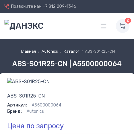
Позвоните нам
+7 812 209-1346
0
Главная
Autonics
Каталог
ABS-S01R25-CN
ABS-S01R25-CN | A5500000064
ABS-S01R25-CN
Артикул:
A5500000064
Бренд:
Autonics
Цена по запросу