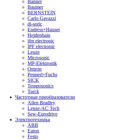
Banner
Baumer
BERNSTEIN
Carlo Gavazzi
di-soric
Endress+Hauser
Heidenhain
ifm electronic
IPF electronic
Leuze
Microsonic
MP-Elektronik
Omron
Pepperl+Fuchs
SICK
Temposonics
Turck
Частотные преобразователи
Allen Bradley
Lenze-AC Tech
Sew-Eurodrive
Электротехника
ABB
Eaton
Festo