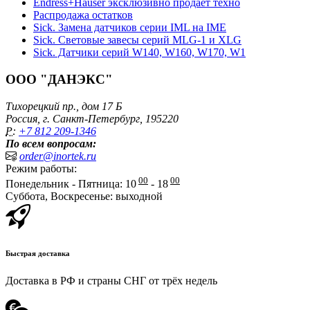
Endress+Hauser эксклюзивно продает техно
Распродажа остатков
Sick. Замена датчиков серии IML на IME
Sick. Световые завесы серий MLG-1 и XLG
Sick. Датчики серий W140, W160, W170, W1
ООО "ДАНЭКС"
Тихорецкий пр., дом 17 Б
Россия, г. Санкт-Петербург, 195220
P:
+7 812 209-1346
По всем вопросам:
order@inortek.ru
Режим работы:
00
00
Понедельник - Пятница: 10
- 18
Суббота, Воскресенье: выходной
Быстрая доставка
Доставка в РФ и страны СНГ от трёх недель