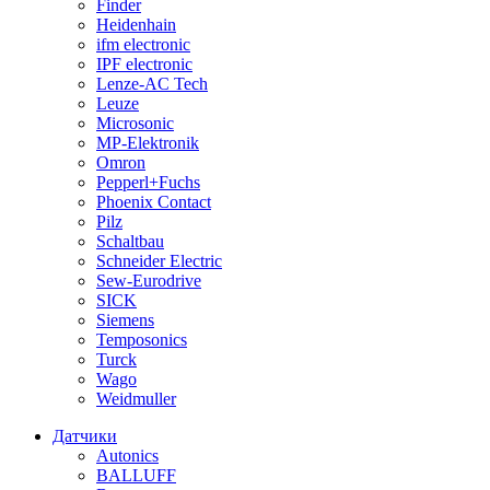
Finder
Heidenhain
ifm electronic
IPF electronic
Lenze-AC Tech
Leuze
Microsonic
MP-Elektronik
Omron
Pepperl+Fuchs
Phoenix Contact
Pilz
Schaltbau
Schneider Electric
Sew-Eurodrive
SICK
Siemens
Temposonics
Turck
Wago
Weidmuller
Датчики
Autonics
BALLUFF