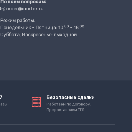
По всем вопросам:
order@inortek.ru
Режим работы:
00
00
Понедельник - Пятница: 10
- 18
Суббота, Воскресенье: выходной
7
Безопасные сделки
казы
Работаем по договору.
Предоставляем ГТД.