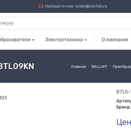
Напишите нам:
order@inortek.ru
образователи
Электротехника
О компании
 BTL09KN
Главная
BALLUFF
Преобра
BTL5-
Артику
Бренд:
Цен