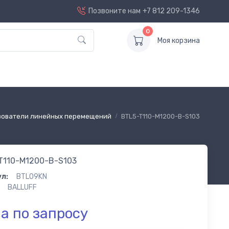
Позвоните нам
+7 812 209-1346
0
Моя корзина
зователи линейных перемещений
BTL5-T110-M1200-B-S103
T110-M1200-B-S103
л:
BTL09KN
BALLUFF
а по запросу