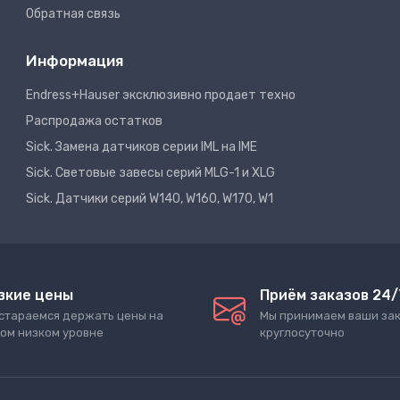
Обратная связь
Информация
Endress+Hauser эксклюзивно продает техно
Распродажа остатков
Sick. Замена датчиков серии IML на IME
Sick. Световые завесы серий MLG-1 и XLG
Sick. Датчики серий W140, W160, W170, W1
зкие цены
Приём заказов 24/
стараемся держать цены на
Мы принимаем ваши за
ом низком уровне
круглосуточно