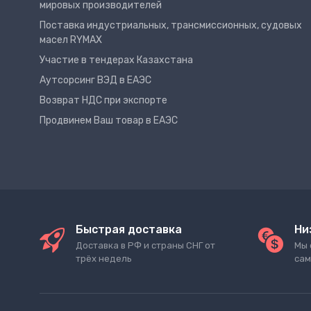
мировых производителей
Поставка индустриальных, трансмиссионных, судовых
масел RYMAX
Участие в тендерах Казахстана
Аутсорсинг ВЭД в ЕАЭС
Возврат НДС при экспорте
Продвинем Ваш товар в ЕАЭС
Быстрая доставка
Ни
Доставка в РФ и страны СНГ от
Мы 
трёх недель
сам