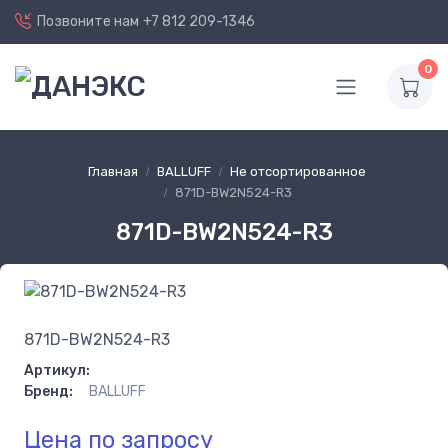
Позвоните нам
+7 812 209-1346
0
Главная
BALLUFF
Не отсортированное
871D-BW2N524-R3
871D-BW2N524-R3
871D-BW2N524-R3
Артикул:
Бренд:
BALLUFF
Цена по запросу