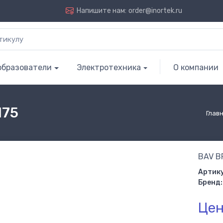
Напишите нам:
order@inortek.ru
образователи
Электротехника
О компании
175
Глав
BAV B
Артику
Бренд:
Цен