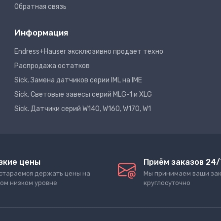
Обратная связь
Информация
Endress+Hauser эксклюзивно продает техно
Распродажа остатков
Sick. Замена датчиков серии IML на IME
Sick. Световые завесы серий MLG-1 и XLG
Sick. Датчики серий W140, W160, W170, W1
зкие цены
Приём заказов 24/
стараемся держать цены на
Мы принимаем ваши за
ом низком уровне
круглосуточно