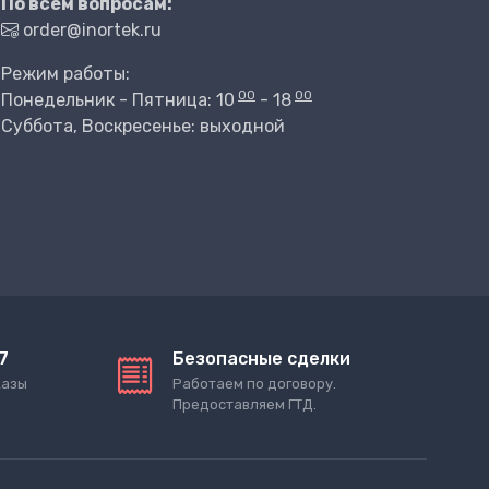
По всем вопросам:
order@inortek.ru
Режим работы:
00
00
Понедельник - Пятница: 10
- 18
Суббота, Воскресенье: выходной
7
Безопасные сделки
казы
Работаем по договору.
Предоставляем ГТД.