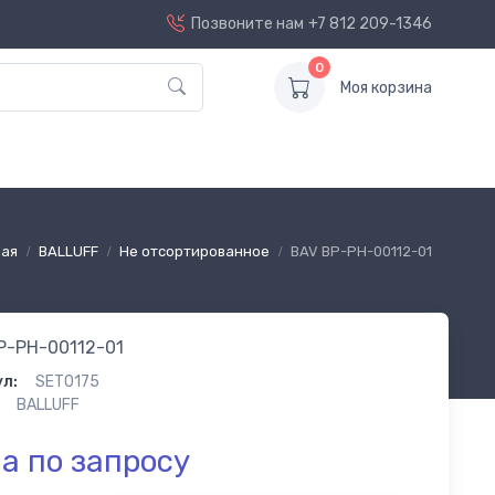
Позвоните нам
+7 812 209-1346
0
Моя корзина
ная
BALLUFF
Не отсортированное
BAV BP-PH-00112-01
P-PH-00112-01
л:
SET0175
BALLUFF
а по запросу