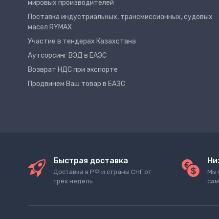
мировых производителей
Поставка индустриальных, трансмиссионных, судовых
масел RYMAX
Участие в тендерах Казахстана
Аутсорсинг ВЭД в ЕАЭС
Возврат НДС при экспорте
Продвинем Ваш товар в ЕАЭС
Быстрая доставка
Ни
Доставка в РФ и страны СНГ от
Мы 
трёх недель
сам