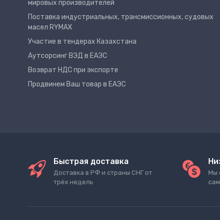
мировых производителей
Поставка индустриальных, трансмиссионных, судовых
масел RYMAX
Участие в тендерах Казахстана
Аутсорсинг ВЭД в ЕАЭС
Возврат НДС при экспорте
Продвинем Ваш товар в ЕАЭС
Быстрая доставка
Ни
Доставка в РФ и страны СНГ от
Мы 
трёх недель
сам