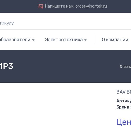
Напишите нам:
order@inortek.ru
образователи
Электротехника
О компании
1P3
Главн
BAV B
Артику
Бренд:
Цен