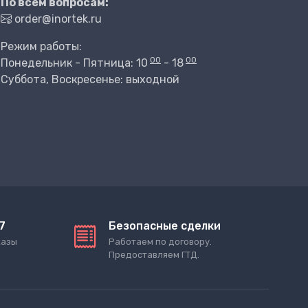
По всем вопросам:
order@inortek.ru
Режим работы:
00
00
Понедельник - Пятница: 10
- 18
Суббота, Воскресенье: выходной
7
Безопасные сделки
казы
Работаем по договору.
Предоставляем ГТД.