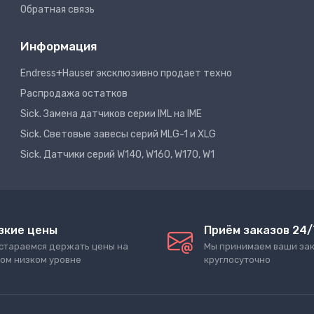
Обратная связь
Информация
Endress+Hauser эксклюзивно продает техно
Распродажа остатков
Sick. Замена датчиков серии IML на IME
Sick. Световые завесы серий MLG-1 и XLG
Sick. Датчики серий W140, W160, W170, W1
зкие цены
Приём заказов 24/
стараемся держать цены на
Мы принимаем ваши за
ом низком уровне
круглосуточно