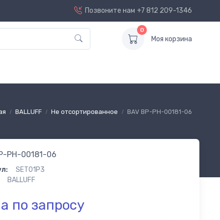
Позвоните нам
+7 812 209-1346
0
Моя корзина
ая
BALLUFF
Не отсортированное
BAV BP-PH-00181-06
P-PH-00181-06
л:
SET01P3
BALLUFF
а по запросу