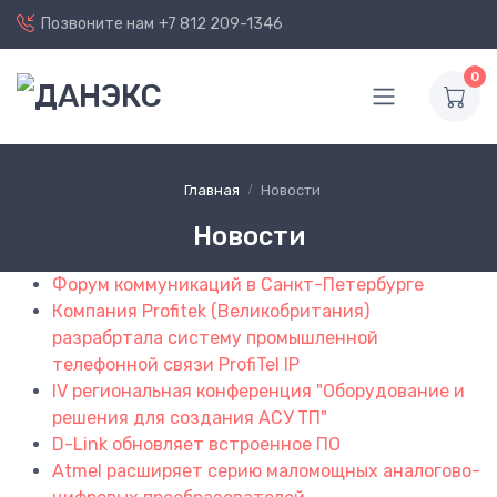
Позвоните нам
+7 812 209-1346
0
Главная
Новости
Новости
Форум коммуникаций в Санкт-Петербурге
Компания Profitek (Великобритания)
разрабртала систему промышленной
телефонной связи ProfiTel IP
IV региональная конференция "Оборудование и
решения для создания АСУ ТП"
D-Link обновляет встроенное ПО
Atmel расширяет серию маломощных аналогово-