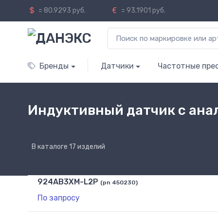
= 80.9293 руб.
= 93.1901 руб.
Бренды
Датчики
Частотные пре
Индуктивный датчик с ана
В каталоге 17 изделий
924AB3XM-L2P
(pn 450230)
По запросу