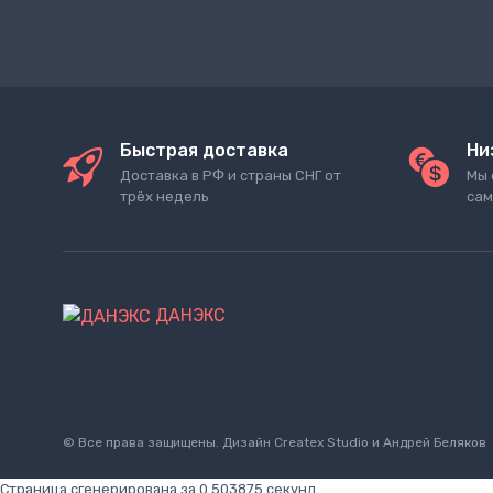
Быстрая доставка
Ни
Доставка в РФ и страны СНГ от
Мы 
трёх недель
сам
ДАНЭКС
© Все права защищены. Дизайн
Createx Studio
и Андрей Беляков
Страница сгенерирована за 0.503875 секунд