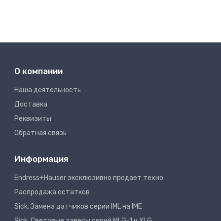
О компании
Наша деятельность
Доставка
Реквизиты
Обратная связь
Информация
Endress+Hauser эксклюзивно продает техно
Распродажа остатков
Sick. Замена датчиков серии IML на IME
Sick. Световые завесы серий MLG-1 и XLG