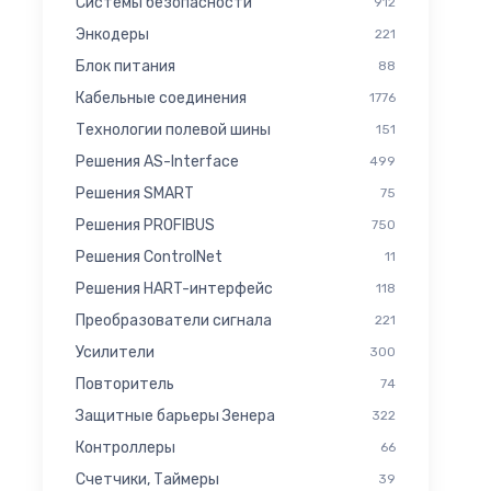
Системы безопасности
912
Энкодеры
221
Блок питания
88
Кабельные соединения
1776
Технологии полевой шины
151
Решения AS-Interface
499
Решения SMART
75
Решения PROFIBUS
750
Решения ControlNet
11
Решения HART-интерфейс
118
Преобразователи сигнала
221
Усилители
300
Повторитель
74
Защитные барьеры Зенера
322
Контроллеры
66
Счетчики, Таймеры
39