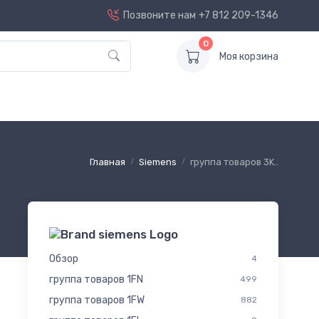
Позвоните нам
+7 812 209-1346
0
Моя корзина
Главная
Siemens
группа товаров 3K..
Обзор
4
группа товаров 1FN
499
группа товаров 1FW
882