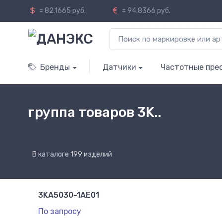
= 82.1665 руб.
= 94.8366 руб.
Бренды
Датчики
Частотные пре
группа товаров 3K..
В каталоге 199 изделий
3KA5030-1AE01
По запросу