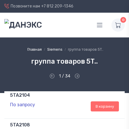
Позвоните нам
+7 812 209-1346
0
Главная
Siemens
группа товаров 5T..
группа товаров 5T..
1 / 34
5TA2104
По запросу
В корзину
5TA2108