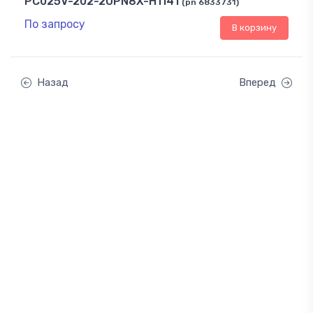
PC025V-202-2UPN8X-H1141
(pn 6833731)
По запросу
В корзину
Назад
Вперед