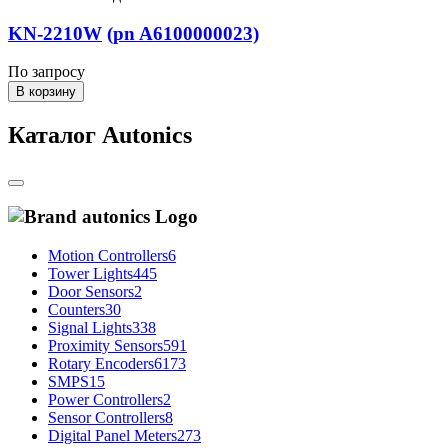
KN-2210W
(pn A6100000023)
По запросу
В корзину
Каталог Autonics
Motion Controllers
6
Tower Lights
445
Door Sensors
2
Counters
30
Signal Lights
338
Proximity Sensors
591
Rotary Encoders
6173
SMPS
15
Power Controllers
2
Sensor Controllers
8
Digital Panel Meters
273