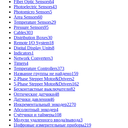
Fiber Optic Sensors
64
Photoelectric Sensors
43
Photomicro Sensors
5
Area Sensors
60
Temperature Sensors
29
Pressure Sensors
95
Cables
303
Distribution Boxes
30
Remote I/O System
18
Digital Display Units
8
Indicators
1
Network Converters
3
Timers
4
Temperature Controllers
373
Название группы не найдено
159
2-Phase Stepper Motor&Drivers
2
5-Phase Stepper Motor&Drivers
162
Бесконтактные выключатели
82
Оптические датчики
48
Датчики давления
46
Инкрементальный энкодер
2270
Абсолютный энкодер
4
Счётчики и таймеры
108
Модули удаленного ввода/вывода
3
Цифровые измерительные приборы
219