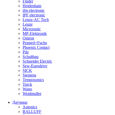
Finder
Heidenhain
ifm electronic
IPF electronic
Lenze-AC Tech
Leuze
Microsonic
MP-Elektronik
Omron
Pepperl+Fuchs
Phoenix Contact
Pilz
Schaltbau
Schneider Electric
Sew-Eurodrive
SICK
Siemens
Temposonics
Turck
Wago
Weidmuller
Датчики
Autonics
BALLUFF