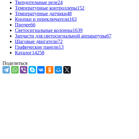
Твердотельные реле
24
Температурные контроллеры
152
Температурные датчики
48
Кнопки и переключатели
163
Прочее
66
Светосигнальные колонны
1639
Запчасти для светосигнальной аппаратуры
67
Шаговые двигатели
72
Графические панели
13
Каталог
14258
Поделиться