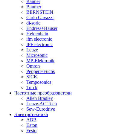
Banner
Baumer
BERNSTEIN
Carlo Gavazzi
di-soric
Endress+Hauser
Heidenhain
ifm electronic
IPF electronic
Leuze
Microsonic
MP-Elektronik
Omron
Pepperl+Fuchs
SICK
Temposonics
Turck
Частотные преобразователи
Allen Bradley
Lenze-AC Tech
Sew-Eurodrive
Электротехника
ABB
Eaton
Festo