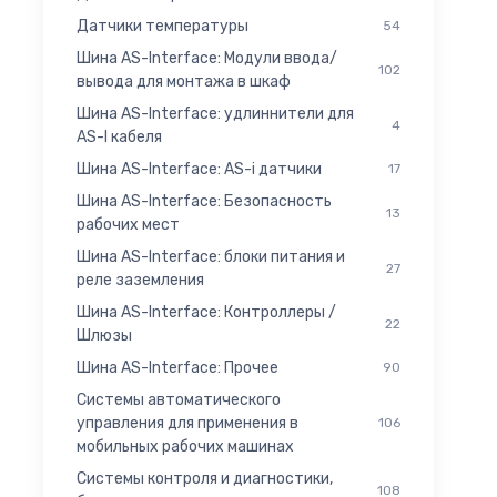
Датчики температуры
54
Шина AS-Interface: Модули ввода/
102
вывода для монтажа в шкаф
Шина AS-Interface: удлиннители для
4
AS-I кабеля
Шина AS-Interface: AS-i датчики
17
Шина AS-Interface: Безопасность
13
рабочих мест
Шина AS-Interface: блоки питания и
27
реле заземления
Шина AS-Interface: Контроллеры /
22
Шлюзы
Шина AS-Interface: Прочее
90
Системы автоматического
управления для применения в
106
мобильных рабочих машинах
Системы контроля и диагностики,
108