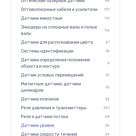
Оптические лазерные датчики
44
Оптоволоконные кабели и усилители
191
Датчики емкостные
95
Энкодеры на сплошные валы и полые
116
валы
Датчики для распознавания цвета
27
Системы идентификации
18
Датчики определения положения
9
объекта и контура
Датчик угловых перемещений
10
Магнитные датчики, датчики
70
цилиндров
Датчики клапанов
22
Реле давления и трансмиттеры
327
Реле и датчики потока
58
Датчики уровня
65
Датчики скорости течения
39