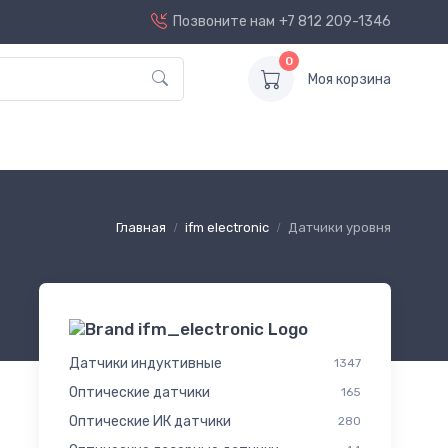
Позвоните нам
+7 812 209-1346
0
Моя корзина
Главная
ifm electronic
Датчики уровня
Датчики индуктивные
1347
Оптические датчики
165
Оптические ИК датчики
280