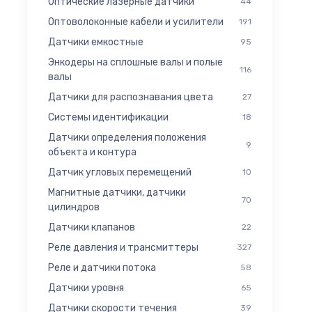
Оптические лазерные датчики
44
Оптоволоконные кабели и усилители
191
Датчики емкостные
95
Энкодеры на сплошные валы и полые
116
валы
Датчики для распознавания цвета
27
Системы идентификации
18
Датчики определения положения
9
объекта и контура
Датчик угловых перемещений
10
Магнитные датчики, датчики
70
цилиндров
Датчики клапанов
22
Реле давления и трансмиттеры
327
Реле и датчики потока
58
Датчики уровня
65
Датчики скорости течения
39