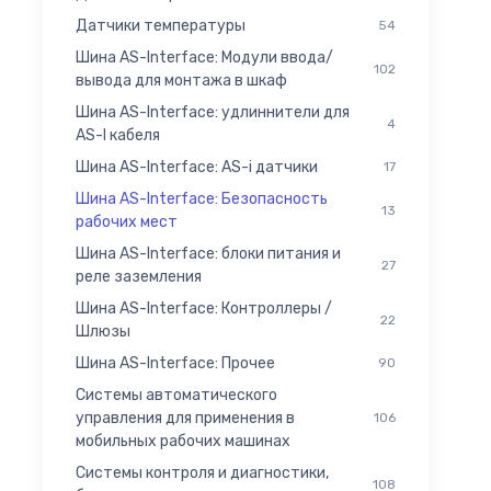
Датчики температуры
54
Шина AS-Interface: Модули ввода/
102
вывода для монтажа в шкаф
Шина AS-Interface: удлиннители для
4
AS-I кабеля
Шина AS-Interface: AS-i датчики
17
Шина AS-Interface: Безопасность
13
рабочих мест
Шина AS-Interface: блоки питания и
27
реле заземления
Шина AS-Interface: Контроллеры /
22
Шлюзы
Шина AS-Interface: Прочее
90
Системы автоматического
управления для применения в
106
мобильных рабочих машинах
Системы контроля и диагностики,
108