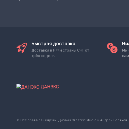
Быстрая доставка
Ни
Доставка в РФ и страны СНГ от
Мы 
трёх недель
сам
ДАНЭКС
© Все права защищены. Дизайн
Createx Studio
и Андрей Беляков