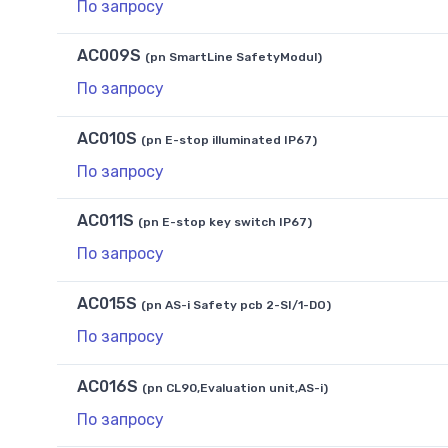
По запросу
AC009S
(pn SmartLine SafetyModul)
По запросу
AC010S
(pn E-stop illuminated IP67)
По запросу
AC011S
(pn E-stop key switch IP67)
По запросу
AC015S
(pn AS-i Safety pcb 2-SI/1-DO)
По запросу
AC016S
(pn CL90,Evaluation unit,AS-i)
По запросу