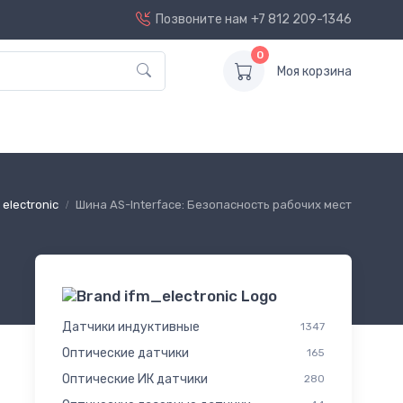
Позвоните нам
+7 812 209-1346
0
Моя корзина
 electronic
Шина AS-Interface: Безопасность рабочих мест
Датчики индуктивные
1347
Оптические датчики
165
Оптические ИК датчики
280