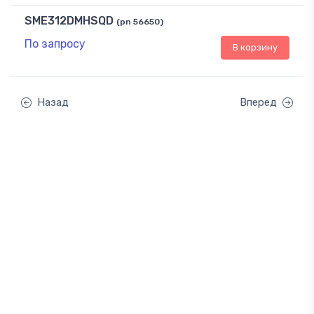
SME312DMHSQD
(pn 56650)
По запросу
В корзину
Назад
Вперед