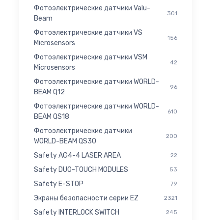
Фотоэлектрические датчики Valu-
301
Beam
Фотоэлектрические датчики VS
156
Microsensors
Фотоэлектрические датчики VSM
42
Microsensors
Фотоэлектрические датчики WORLD-
96
BEAM Q12
Фотоэлектрические датчики WORLD-
610
BEAM QS18
Фотоэлектрические датчики
200
WORLD-BEAM QS30
Safety AG4-4 LASER AREA
22
Safety DUO-TOUCH MODULES
53
Safety E-STOP
79
Экраны безопасности серии EZ
2321
Safety INTERLOCK SWITCH
245