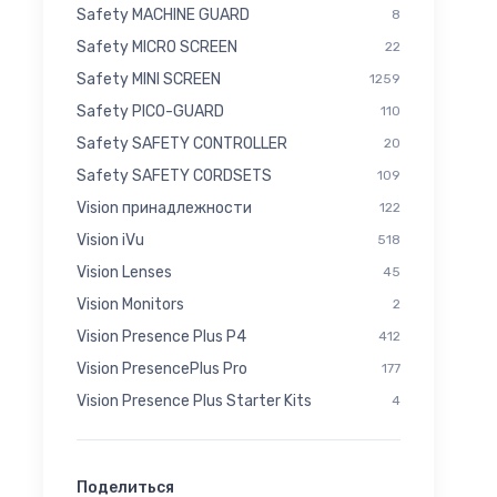
Safety MACHINE GUARD
8
Safety MICRO SCREEN
22
Safety MINI SCREEN
1259
Safety PICO-GUARD
110
Safety SAFETY CONTROLLER
20
Safety SAFETY CORDSETS
109
Vision принадлежности
122
Vision iVu
518
Vision Lenses
45
Vision Monitors
2
Vision Presence Plus P4
412
Vision PresencePlus Pro
177
Vision Presence Plus Starter Kits
4
Поделиться