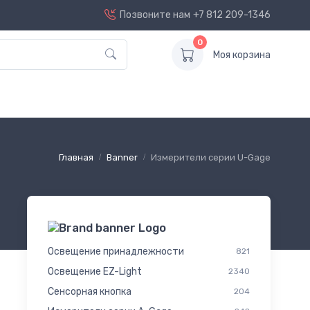
Позвоните нам
+7 812 209-1346
0
Моя корзина
Главная
Banner
Измерители серии U-Gage
Освещение принадлежности
821
Освещение EZ-Light
2340
Сенсорная кнопка
204