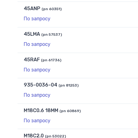
45ANP
(pn 60351)
По запросу
45LMA
(pn 57537)
По запросу
45RAF
(pn 61736)
По запросу
935-0036-04
(pn 81253)
По запросу
M18C0.6 18MM
(pn 60869)
По запросу
M18C2.0
(pn 53022)