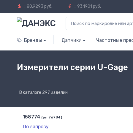
= 80.9293 руб.
= 93.1901 руб.
Бренды
Датчики
Частотные пре
Измерители серии U-Gage
В каталоге 297 изделий
158774
(pn 76784)
По запросу