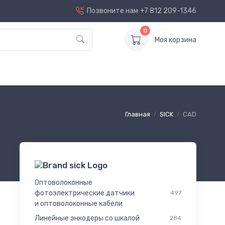
Позвоните нам
+7 812 209-1346
0
Моя корзина
Главная
SICK
CAD
Оптоволоконные
фотоэлектрические датчики
497
и оптоволоконные кабели
Линейные энкодеры со шкалой
284