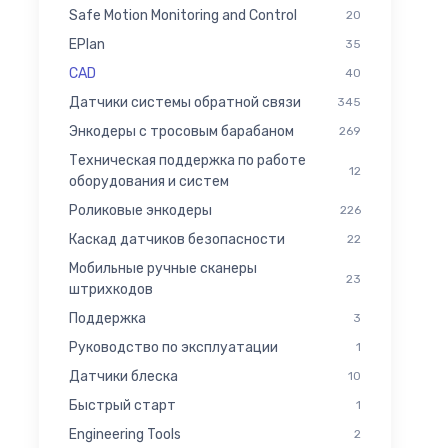
Safe Motion Monitoring and Control
20
EPlan
35
CAD
40
Датчики системы обратной связи
345
Энкодеры с тросовым барабаном
269
Техническая поддержка по работе
12
оборудования и систем
Роликовые энкодеры
226
Каскад датчиков безопасности
22
Мобильные ручные сканеры
23
штрихкодов
Поддержка
3
Руководство по эксплуатации
1
Датчики блеска
10
Быстрый старт
1
Engineering Tools
2