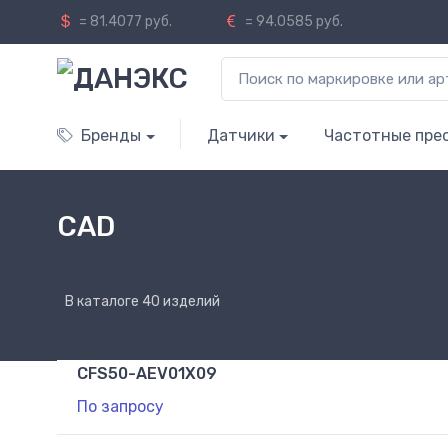
= 81.4077 руб.
= 94.0585 руб.
Бренды
Датчики
Частотные пре
CAD
В каталоге 40 изделий
CFS50-AEV01X09
По запросу