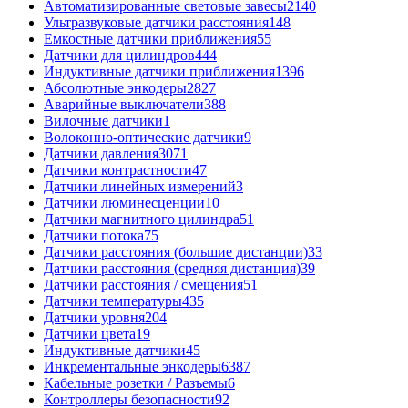
Автоматизированные световые завесы
2140
Ультразвуковые датчики расстояния
148
Емкостные датчики приближения
55
Датчики для цилиндров
444
Индуктивные датчики приближения
1396
Абсолютные энкодеры
2827
Аварийные выключатели
388
Вилочные датчики
1
Волоконно-оптические датчики
9
Датчики давления
3071
Датчики контрастности
47
Датчики линейных измерений
3
Датчики люминесценции
10
Датчики магнитного цилиндра
51
Датчики потока
75
Датчики расстояния (большие дистанции)
33
Датчики расстояния (средняя дистанция)
39
Датчики расстояния / смещения
51
Датчики температуры
435
Датчики уровня
204
Датчики цвета
19
Индуктивные датчики
45
Инкрементальные энкодеры
6387
Кабельные розетки / Разъемы
6
Контроллеры безопасности
92