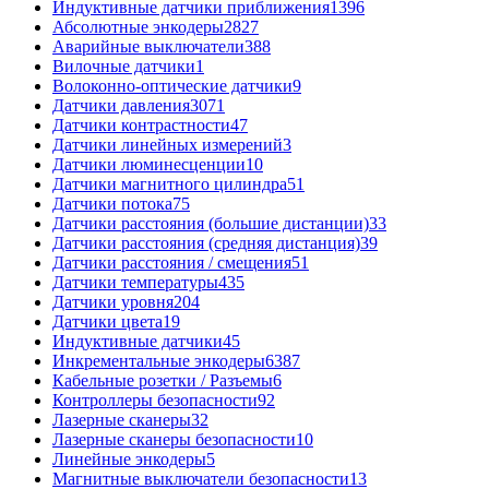
Индуктивные датчики приближения
1396
Абсолютные энкодеры
2827
Аварийные выключатели
388
Вилочные датчики
1
Волоконно-оптические датчики
9
Датчики давления
3071
Датчики контрастности
47
Датчики линейных измерений
3
Датчики люминесценции
10
Датчики магнитного цилиндра
51
Датчики потока
75
Датчики расстояния (большие дистанции)
33
Датчики расстояния (средняя дистанция)
39
Датчики расстояния / смещения
51
Датчики температуры
435
Датчики уровня
204
Датчики цвета
19
Индуктивные датчики
45
Инкрементальные энкодеры
6387
Кабельные розетки / Разъемы
6
Контроллеры безопасности
92
Лазерные сканеры
32
Лазерные сканеры безопасности
10
Линейные энкодеры
5
Магнитные выключатели безопасности
13