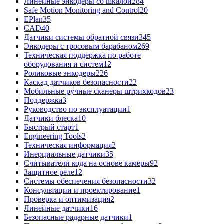
Линейные энкодеры со шкалой
284
Safe Motion Monitoring and Control
20
EPlan
35
CAD
40
Датчики системы обратной связи
345
Энкодеры с тросовым барабаном
269
Техническая поддержка по работе
оборудования и систем
12
Роликовые энкодеры
226
Каскад датчиков безопасности
22
Мобильные ручные сканеры штрихкодов
23
Поддержка
3
Руководство по эксплуатации
1
Датчики блеска
10
Быстрый старт
1
Engineering Tools
2
Техническая информация
2
Инерциальные датчики
35
Считыватели кода на основе камеры
92
Защитное реле
12
Системы обеспечения безопасности
32
Консультации и проектирование
1
Проверка и оптимизация
2
Линейные датчики
16
Безопасные радарные датчики
1