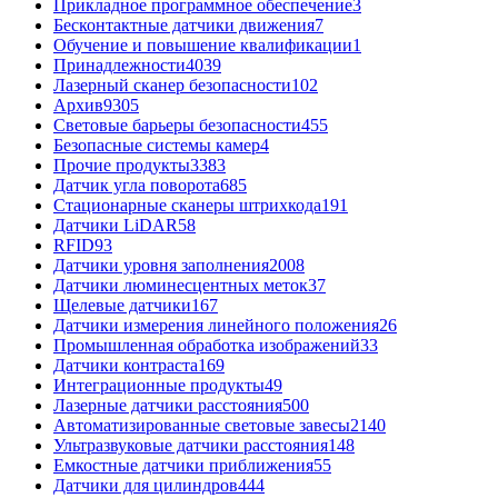
Прикладное программное обеспечение
3
Бесконтактные датчики движения
7
Обучение и повышение квалификации
1
Принадлежности
4039
Лазерный сканер безопасности
102
Архив
9305
Световые барьеры безопасности
455
Безопасные системы камер
4
Прочие продукты
3383
Датчик угла поворота
685
Стационарные сканеры штрихкода
191
Датчики LiDAR
58
RFID
93
Датчики уровня заполнения
2008
Датчики люминесцентных меток
37
Щелевые датчики
167
Датчики измерения линейного положения
26
Промышленная обработка изображений
33
Датчики контраста
169
Интеграционные продукты
49
Лазерные датчики расстояния
500
Автоматизированные световые завесы
2140
Ультразвуковые датчики расстояния
148
Емкостные датчики приближения
55
Датчики для цилиндров
444