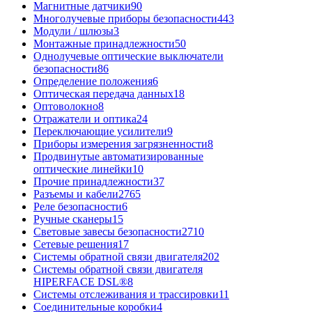
Магнитные датчики
90
Многолучевые приборы безопасности
443
Модули / шлюзы
3
Монтажные принадлежности
50
Однолучевые оптические выключатели
безопасности
86
Определение положения
6
Оптическая передача данных
18
Оптоволокно
8
Отражатели и оптика
24
Переключающие усилители
9
Приборы измерения загрязненности
8
Продвинутые автоматизированные
оптические линейки
10
Прочие принадлежности
37
Разъемы и кабели
2765
Реле безопасности
6
Ручные сканеры
15
Световые завесы безопасности
2710
Сетевые решения
17
Системы обратной связи двигателя
202
Системы обратной связи двигателя
HIPERFACE DSL®
8
Системы отслеживания и трассировки
11
Соединительные коробки
4