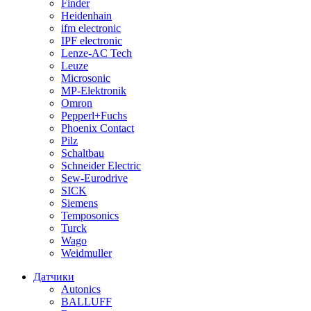
Finder
Heidenhain
ifm electronic
IPF electronic
Lenze-AC Tech
Leuze
Microsonic
MP-Elektronik
Omron
Pepperl+Fuchs
Phoenix Contact
Pilz
Schaltbau
Schneider Electric
Sew-Eurodrive
SICK
Siemens
Temposonics
Turck
Wago
Weidmuller
Датчики
Autonics
BALLUFF