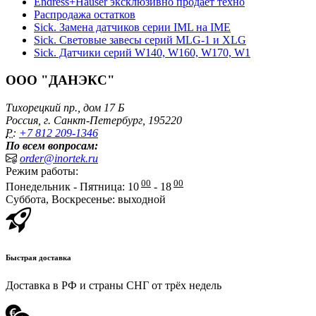
Endress+Hauser эксклюзивно продает техно
Распродажа остатков
Sick. Замена датчиков серии IML на IME
Sick. Световые завесы серий MLG-1 и XLG
Sick. Датчики серий W140, W160, W170, W1
ООО "ДАНЭКС"
Тихорецкий пр., дом 17 Б
Россия, г. Санкт-Петербург, 195220
P:
+7 812 209-1346
По всем вопросам:
order@inortek.ru
Режим работы:
00
00
Понедельник - Пятница: 10
- 18
Суббота, Воскресенье: выходной
Быстрая доставка
Доставка в РФ и страны СНГ от трёх недель