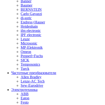
Banner
Baumer
BERNSTEIN
Carlo Gavazzi
di-soric
Endress+Hauser
Heidenhain
ifm electronic
IPF electronic
Leuze
Microsonic
MP-Elektronik
Omron
Pepperl+Fuchs
SICK
Temposonics
Turck
Частотные преобразователи
Allen Bradley
Lenze-AC Tech
Sew-Eurodrive
Электротехника
ABB
Eaton
Festo